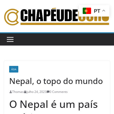
Pular
para
PT
o
conteúdo
ÁSIA
Nepal, o topo do mundo
Thomas
julho 24, 2023
0 Comments
O Nepal é um país