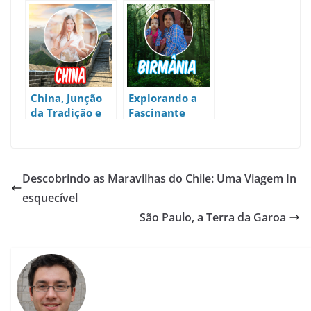
do Mundo
China, Junção
Explorando a
da Tradição e
Fascinante
Modernidade
Birmânia:
Tesouros
Turísticos,
Gastronomia
Descobrindo as Maravilhas do Chile: Uma Viagem In
Deliciosa e
esquecível
Cultura Rica
São Paulo, a Terra da Garoa