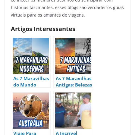
histórias fascinantes, esses blogs são verdadeiros guias
virtuais para os amantes de viagens.
Artigos Interessantes
As 7 Maravilhas
As 7 Maravilhas
do Mundo
Antigas: Belezas
Moderno
que Resistiram
ao Tempo
Viaje Para
A Incrível