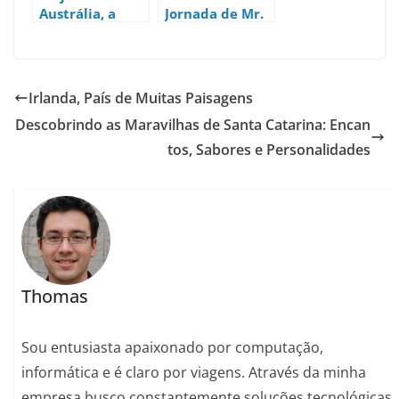
Austrália, a
Jornada de Mr.
Terra dos
Beast Para
Cangurus
Furar 100 Poços
de Água na
África
Irlanda, País de Muitas Paisagens
Descobrindo as Maravilhas de Santa Catarina: Encan
tos, Sabores e Personalidades
Thomas
Sou entusiasta apaixonado por computação,
informática e é claro por viagens. Através da minha
empresa busco constantemente soluções tecnológicas