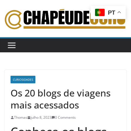
Pular
para
PT
o
conteúdo
CURIOSIDADES
Os 20 blogs de viagens
mais acessados
Thomas
julho 8, 2023
0 Comments